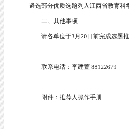
遴选部分优质选题列入
江西省
教育科
二
、其他事项
请
各单位
于
3月
20
日前
完成选题
联系电话：
李建萱
88122679
附件：
推荐人操作手册