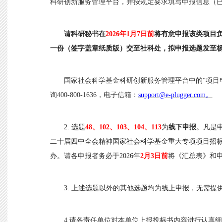
科研创新服务管理平台
，
并按规定要求填写申报信息（
请
科研秘书在
2026年1
月
7
日前
将有意申报该类项目
一份（签字盖章纸质版）交至社科处
，
拟申报选题发至
国家社会科学基金科研创新服务管理平台中的
“项
询400-800-1636，电子信箱：
support@e-plugger.com。
2.
选题
48、102、103、104、113
为
线下申报
。凡是
二十届四中全会精神国家社会科学基金重大专项项目招
办。请各
申报者
务必于
2026年
2月
3
日前
将《汇总表》和
3.
上述选题以外的其他选题均为线上申报，无需提
4
.请各责任单位对本单位上报投标书内容进行认真