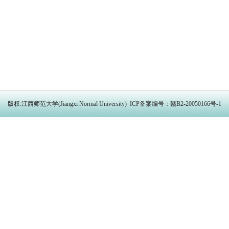
版权:江西师范大学(Jiangxi Normal University) ICP备案编号：赣B2-20050166号-1